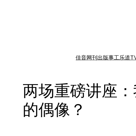
跳
至
内
容
佳音网刊
出版事工
乐道T
两场重磅讲座：
的偶像？