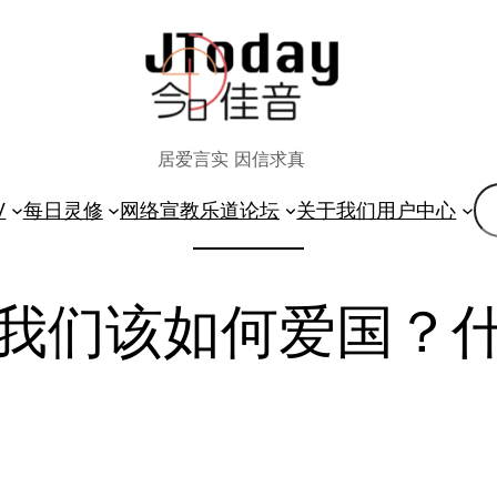
居爱言实 因信求真
搜
V
每日灵修
网络宣教
乐道论坛
关于我们
用户中心
索
我们该如何爱国？