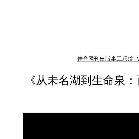
跳
至
内
容
佳音网刊
出版事工
乐道T
《从未名湖到生命泉：