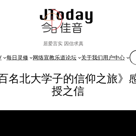
居爱言实 因信求真
搜
V
每日灵修
网络宣教
乐道论坛
关于我们
用户中心
索
百名北大学子的信仰之旅》感恩
授之信