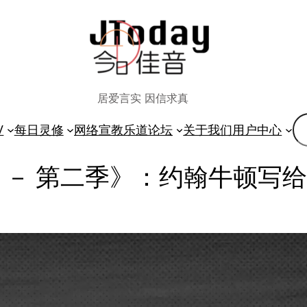
居爱言实 因信求真
搜
V
每日灵修
网络宣教
乐道论坛
关于我们
用户中心
索
 － 第二季》：约翰牛顿写