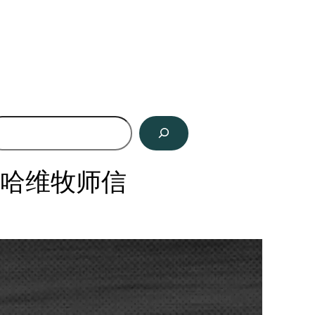
给哈维牧师信