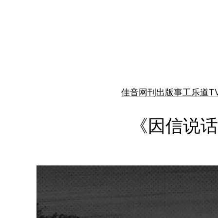
跳
至
内
容
佳音网刊
出版事工
乐道T
《因信说话