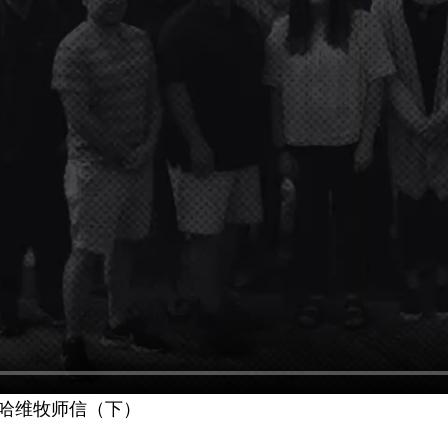
给哈维牧师信（下）