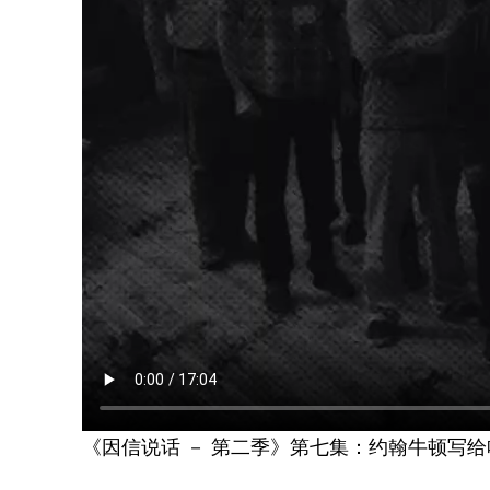
《因信说话 － 第二季》第七集：约翰牛顿写