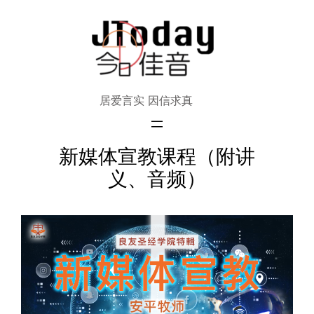
跳
至
内
容
居爱言实 因信求真
新媒体宣教课程（附讲
义、音频）