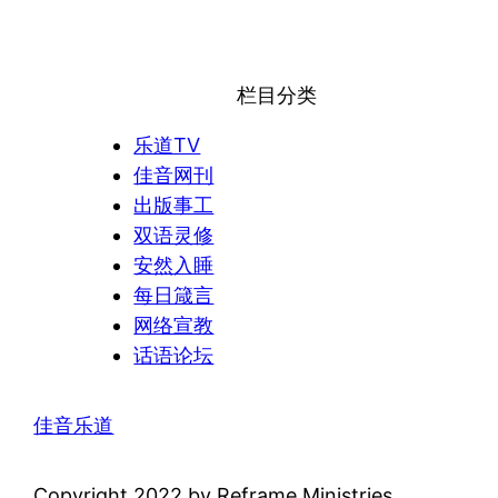
栏目分类
乐道TV
佳音网刊
出版事工
双语灵修
安然入睡
每日箴言
网络宣教
话语论坛
佳音乐道
Copyright 2022 by Reframe Ministries