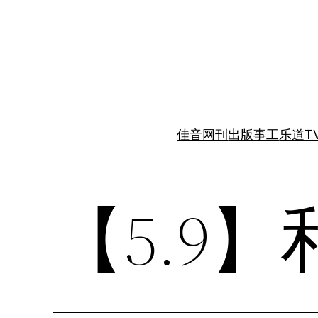
跳
至
内
容
佳音网刊
出版事工
乐道T
【5.9】