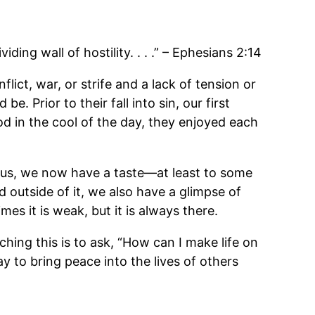
ng wall of hostility. . . .” – Ephesians 2:14
ct, war, or strife and a lack of tension or
 be. Prior to their fall into sin, our first
d in the cool of the day, they enjoyed each
esus, we now have a taste—at least to some
 outside of it, we also have a glimpse of
es it is weak, but it is always there.
ing this is to ask, “How can I make life on
y to bring peace into the lives of others