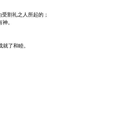
为受割礼之人所起的；
有神。
成就了和睦。