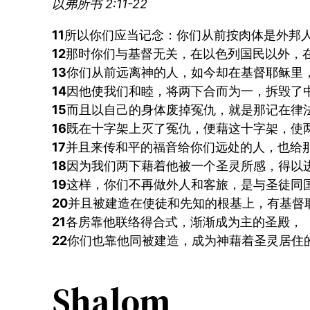
以弗所书 2:11-22
11
所以你们应当记念：你们从前按肉体是外邦
12
那时你们与基督无关，在以色列国民以外，
13
你们从前远离神的人，如今却在基督耶稣里
14
因他使我们和睦，将两下合而为一，拆毁了
15
而且以自己的身体废掉冤仇，就是那记在律
16
既在十字架上灭了冤仇，便藉这十字架，使
17
并且来传和平的福音给你们远处的人，也给
18
因为我们两下藉着他被一个圣灵所感，得以
19
这样，你们不再做外人和客旅，是与圣徒同
20
并且被建造在使徒和先知的根基上，有基督
21
各房靠他联络得合式，渐渐成为主的圣殿，
22
你们也靠他同被建造，成为神藉着圣灵居住
Shalom