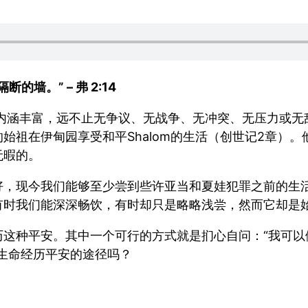
墙。” – 弗 2:14
的意思内涵丰富，远不止无争议、无战争、无冲突、无压力或
始祖在伊甸园享受和平Shalom的生活（创世记2章）
无暇的。
好，现今我们能够至少尝到些许亚当和夏娃犯罪之前的生
有时我们能深深畅饮，有时却只是略略浅尝，然而它却是
历这种平安。其中一个可行的方式就是扪心自问：“我可以
生命经历平安的途径吗？