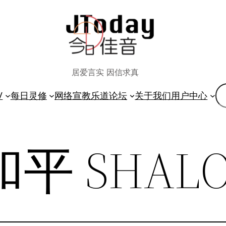
居爱言实 因信求真
搜
V
每日灵修
网络宣教
乐道论坛
关于我们
用户中心
索
和平 SHAL