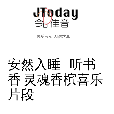
跳
至
内
容
居爱言实 因信求真
安然入睡 | 听书
香 灵魂香槟喜乐
片段