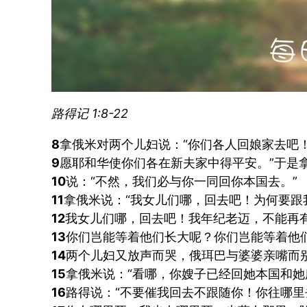
路得记 1:8-22
8
拿俄米对两个儿妇说：“你们各人回娘家去吧
9
愿耶和华使你们各在新夫家中得平安。”于是
10
说：“不然，我们必与你一同回你本国去。”
11
拿俄米说：“我女儿们哪，回去吧！为何要跟
12
我女儿们哪，回去吧！我年纪老迈，不能再
13
你们岂能等着他们长大呢？你们岂能等着他
14
两个儿妇又放声而哭，俄珥巴与婆婆亲嘴而
15
拿俄米说：“看哪，你嫂子已经回她本国和她
16
路得说：“不要催我回去不跟随你！你往哪