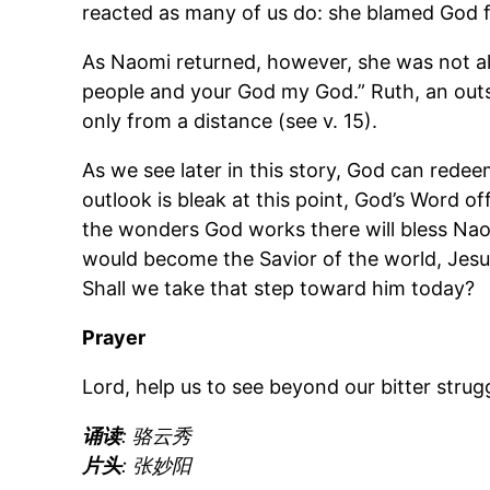
reacted as many of us do: she blamed God f
As Naomi returned, however, she was not alo
people and your God my God.” Ruth, an ou
only from a distance (see v. 15).
As we see later in this story, God can rede
outlook is bleak at this point, God’s Word o
the wonders God works there will bless Nao
would become the Savior of the world, Jesus
Shall we take that step toward him today?
Prayer
Lord, help us to see beyond our bitter stru
诵读
: 骆云秀
片头
: 张妙阳