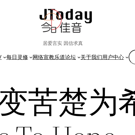
居爱言实 因信求真
搜
V
每日灵修
网络宣教
乐道论坛
关于我们
用户中心
索
】变苦楚为希