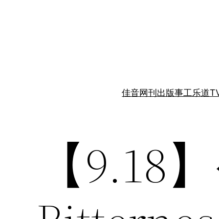
跳
至
内
容
佳音网刊
出版事工
乐道T
【9.18