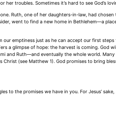
or her troubles. Sometimes it’s hard to see God’s lo
ne. Ruth, one of her daughters-in-law, had chosen to
tsider, went to find a new home in Bethlehem—a pl
em our emptiness just as he can accept our first step
ffers a glimpse of hope: the harvest is coming. God w
mi and Ruth—and eventually the whole world. Many ye
 Christ (see Matthew 1). God promises to bring blessi
ggles to the promises we have in you. For Jesus’ sake