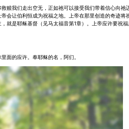
够救赎我们走出空无，正如祂可以接受我们带着信心向祂
上帝会让伯利恒成为祝福之地。上帝在那里创造的奇迹将
主，就是耶稣基督（见马太福音第1章）。上帝应许要祝
你里面的应许。奉耶稣的名，阿们。