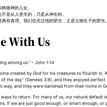
权柄做神的儿女。
也不是从人意生的，乃是从神生的。
恩典有真理。我们也见过他的荣光，正是父独生子的荣光
e With Us
ing among us.” – John 1:14
home created by God for his creatures to flourish in
l of the day” (Genesis 3:8), and they enjoyed perfect
od’s way, and they were banished from their home in G
ways to return. For many of us, our natural default 
s. If we are just good enough, or smart enough, or p