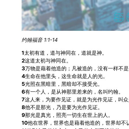
约翰福音 1:1-14
1
太初有道，道与神同在，道就是神。
2
这道太初与神同在。
3
万物是藉着他造的；凡被造的，没有一样不是
4
生命在他里头，这生命就是人的光。
5
光照在黑暗里，黑暗却不接受光。
6
有一个人，是从神那里差来的，名叫约翰。
7
这人来，为要作见证，就是为光作见证，叫众
8
他不是那光，乃是要为光作见证。
9
那光是真光，照亮一切生在世上的人。
10
他在世界，世界也是藉着他造的，世界却不