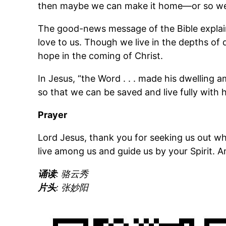
then maybe we can make it home—or so we
The good-news message of the Bible explains
love to us. Though we live in the depths of 
hope in the coming of Christ.
In Jesus, “the Word . . . made his dwelling
so that we can be saved and live fully with 
Prayer
Lord Jesus, thank you for seeking us out wh
live among us and guide us by your Spirit. 
诵读
: 骆云秀
片头
: 张妙阳