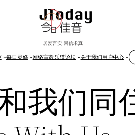
居爱言实 因信求真
搜
V
每日灵修
网络宣教
乐道论坛
关于我们
用户中心
索
】和我们同住