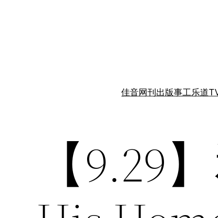
跳
至
内
容
佳音网刊
出版事工
乐道T
【9.29