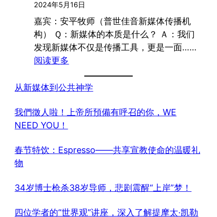
2024年5月16日
嘉宾：安平牧师（普世佳音新媒体传播机
构） Ｑ：新媒体的本质是什么？ Ａ：我们
发现新媒体不仅是传播工具，更是一面……
：
阅读更多
从
新
从新媒体到公共神学
媒
我們徵人啦！上帝所預備有呼召的你，WE
体
NEED YOU！
到
公
春节特饮：Espresso——共享宣教使命的温暖礼
共
物
神
学
34岁博士枪杀38岁导师，悲剧震醒“上岸”梦！
四位学者的“世界观”讲座，深入了解提摩太·凯勒